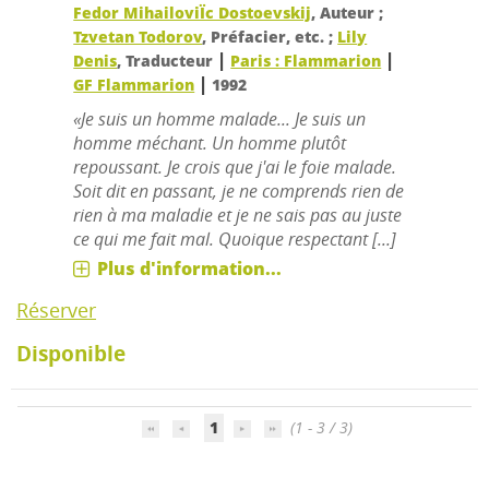
Fedor MihailoviÏc Dostoevskij
, Auteur ;
Tzvetan Todorov
, Préfacier, etc. ;
Lily
|
|
Denis
, Traducteur
Paris : Flammarion
|
GF Flammarion
1992
«Je suis un homme malade... Je suis un
homme méchant. Un homme plutôt
repoussant. Je crois que j'ai le foie malade.
Soit dit en passant, je ne comprends rien de
rien à ma maladie et je ne sais pas au juste
ce qui me fait mal. Quoique respectant [...]
Plus d'information...
Réserver
Disponible
1
(1 - 3 / 3)