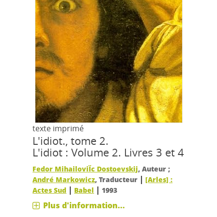
texte imprimé
L'idiot., tome 2.
L'idiot : Volume 2. Livres 3 et 4
Fedor MihailoviÏc Dostoevskij
, Auteur ;
|
André Markowicz
, Traducteur
[Arles] :
|
|
Actes Sud
Babel
1993
Plus d'information...