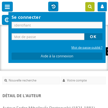
Se connecter
Mot de passe oublié ?
Aide à la connexion
Nouvelle recherche
Votre compte
DÉTAIL DE L'AUTEUR
Auteur Fedor MihailoviÏc Dostoevskij (1821-1881)