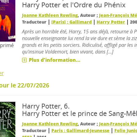
Harry Potter et l'Ordre du Phénix
Joanne Kathleen Rowling
, Auteur ;
Jean-François M
|
|
|
Traducteur
[Paris] : Gallimard
Harry Potter
20
Après un horrible été, Harry, 15 ans déjà, retourne à 
nouvelle enseignante lui rend la vie dure et sème la zi
grands et les petits sorciers. Ridiculisé, affligé par les
mprimé
qu'insinue Voldemort, bien vivant, dans [...]
Plus d'information...
er
our le 22/07/2026
Harry Potter, 6.
Harry Potter et le prince de Sang-Mê
Joanne Kathleen Rowling
, Auteur ;
Jean-François M
|
|
Traducteur
Paris : Gallimard-Jeunesse
Folio Juni