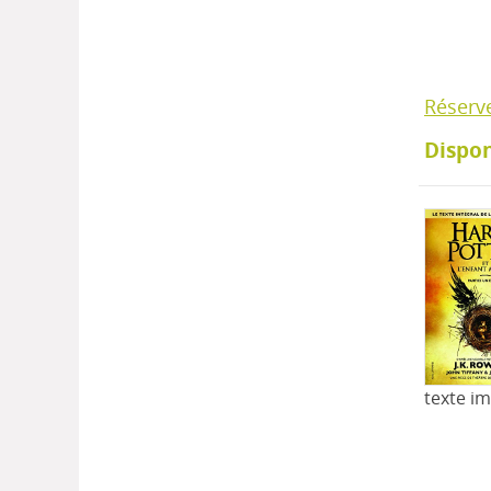
Réserv
Dispon
texte i