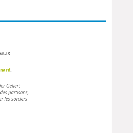
maux
énard
,
er Gellert
 des partisans,
er les sorciers