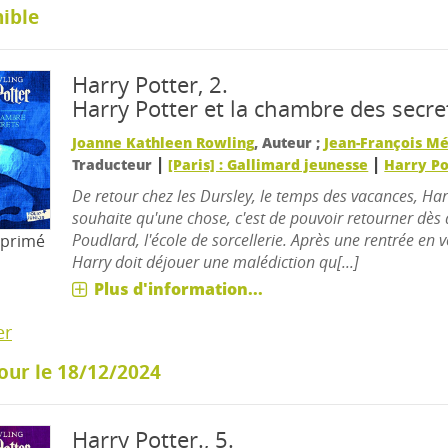
ible
Harry Potter, 2.
Harry Potter et la chambre des secre
Joanne Kathleen Rowling
, Auteur ;
Jean-François M
|
|
Traducteur
[Paris] : Gallimard jeunesse
Harry Po
De retour chez les Dursley, le temps des vacances, Har
souhaite qu'une chose, c'est de pouvoir retourner dès 
Poudlard, l'école de sorcellerie. Après une rentrée en v
mprimé
Harry doit déjouer une malédiction qu[...]
Plus d'information...
er
our le 18/12/2024
Harry Potter., 5.