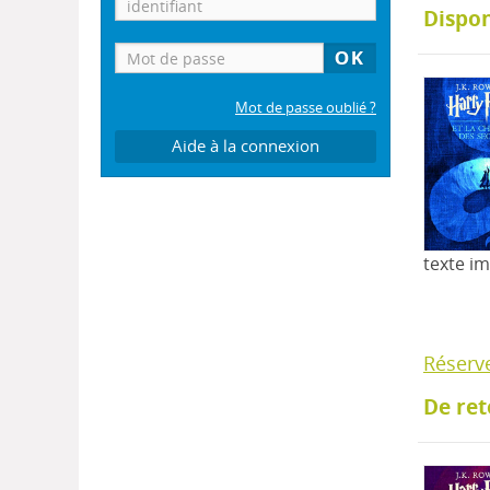
Dispon
Mot de passe oublié ?
Aide à la connexion
texte i
Réserv
De ret