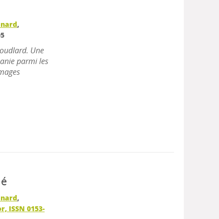
énard
,
05
Poudlard. Une
zanie parmi les
 images
lé
énard
,
or, ISSN 0153-