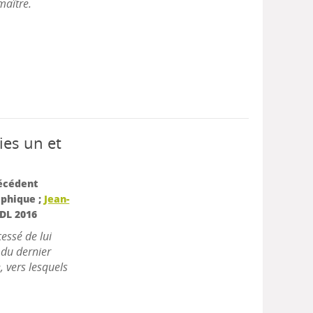
maître.
ies un et
técédent
aphique ;
Jean-
DL 2016
cessé de lui
s du dernier
, vers lesquels