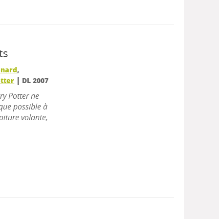
ts
énard
,
|
tter
DL 2007
ry Potter ne
que possible à
oiture volante,