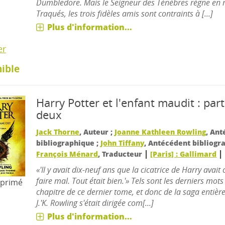
Dumbledore. Mais le Seigneur des Ténèbres règne en 
Traqués, les trois fidèles amis sont contraints à [...]
Plus d'information...
er
ible
Harry Potter et l'enfant maudit : part
deux
Jack Thorne
, Auteur ;
Joanne Kathleen Rowling
, An
bibliographique ;
John Tiffany
, Antécédent bibliogr
|
|
François Ménard
, Traducteur
[Paris] : Gallimard
«'Il y avait dix-neuf ans que la cicatrice de Harry avait 
faire mal. Tout était bien.'» Tels sont les derniers mot
mprimé
chapitre de ce dernier tome, et donc de la saga entière
J.'K. Rowling s'était dirigée com[...]
Plus d'information...