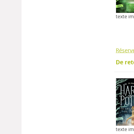
texte i
Réserv
De ret
texte i