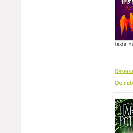
texte i
Réserv
De ret