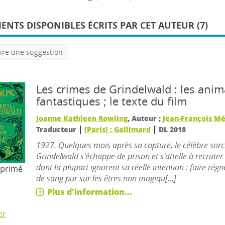
NTS DISPONIBLES ÉCRITS PAR CET AUTEUR (7)
ire une suggestion
Les crimes de Grindelwald : les ani
fantastiques ; le texte du film
Joanne Kathleen Rowling
, Auteur ;
Jean-François M
|
|
Traducteur
[Paris] : Gallimard
DL 2018
1927. Quelques mois après sa capture, le célèbre sorci
Grindelwald s'échappe de prison et s'attelle à recruter
dont la plupart ignorent sa réelle intention : faire régn
mprimé
de sang pur sur les êtres non magiqu[...]
Plus d'information...
er