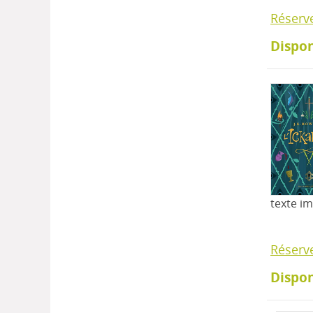
Réserv
Dispon
texte i
Réserv
Dispon