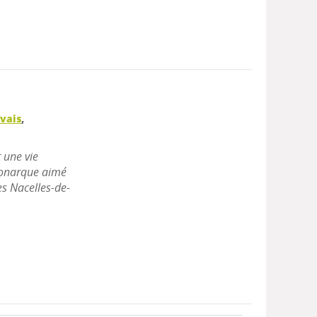
vais
,
 une vie
monarque aimé
es Nacelles-de-
]