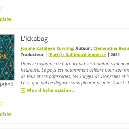
er
ible
L'Ickabog
Joanne Kathleen Rowling
, Auteur ;
Clémentine Beau
|
|
Traducteur
[Paris] : Gallimard jeunesse
2021
Dans le royaume de Cornucopia, les habitants mènent
heureuse. Le pays est notamment célèbre pour son 
de tous et ses pâtisseries, les Songes-de-Donzelles et l
Fées, que nul ne déguste sans pleurer de joie. Dans[...
mprimé
Plus d'information...
er
ible