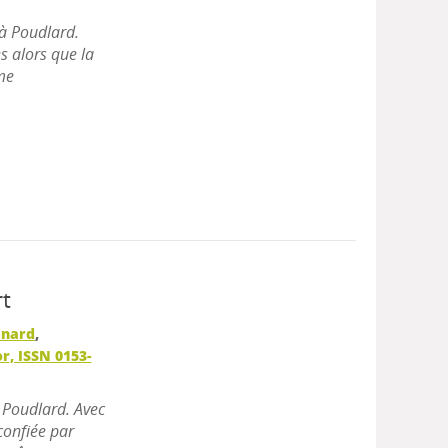
à Poudlard.
es alors que la
me
rt
énard
,
or, ISSN 0153-
à Poudlard. Avec
confiée par