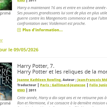
|
0593
2011
Harry a maintenant 16 ans et entre en sixième année 
Ses pouvoirs grandissants lui sont de plus en plus util
mprimé
guerre contre les Mangemorts commence et que l'ulti
confrontation avec Voldemort est proche.
Plus d'information...
er
our le 09/05/2026
Harry Potter, 7.
Harry Potter et les reliques de la mo
Joanne Kathleen Rowling
, Auteur ;
Jean-François M
|
|
Traducteur
Paris : Gallimard-Jeunesse
Folio Juni
|
0593
2011
Cette année, Harry a dix-sept ans et ne retourne pas 
Ron et Hermione, il se consacre à la dernière mission 
mprimé