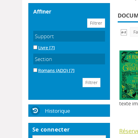
affiner
DOCUME
Fa
Support
Livre
[7]
Section
Romans (ADO)
[7]
texte i
Historique
Se connecter
Réserv