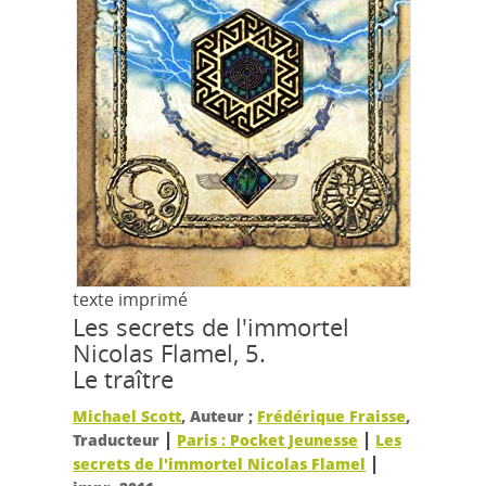
texte imprimé
Les secrets de l'immortel
Nicolas Flamel, 5.
Le traître
Michael Scott
, Auteur ;
Frédérique Fraisse
,
|
|
Traducteur
Paris : Pocket Jeunesse
Les
|
secrets de l'immortel Nicolas Flamel