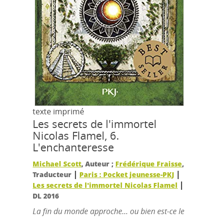
texte imprimé
Les secrets de l'immortel
Nicolas Flamel, 6.
L'enchanteresse
Michael Scott
, Auteur ;
Frédérique Fraisse
,
|
|
Traducteur
Paris : Pocket jeunesse-PKJ
|
Les secrets de l'immortel Nicolas Flamel
DL 2016
La fin du monde approche... ou bien est-ce le