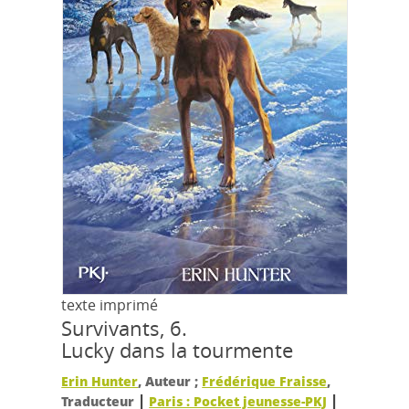
texte imprimé
Survivants, 6.
Lucky dans la tourmente
Erin Hunter
, Auteur ;
Frédérique Fraisse
,
|
|
Traducteur
Paris : Pocket jeunesse-PKJ