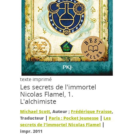
texte imprimé
Les secrets de l'immortel
Nicolas Flamel, 1.
L'alchimiste
Michael Scott
, Auteur ;
Frédérique Fraisse
,
|
|
Traducteur
Paris : Pocket Jeunesse
Les
|
secrets de l'immortel Nicolas Flamel
impr. 2011