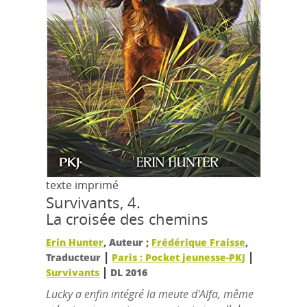
texte imprimé
Survivants, 4.
La croisée des chemins
Erin Hunter
, Auteur ;
Frédérique Fraisse
,
|
|
Traducteur
Paris : Pocket jeunesse-PKJ
|
Survivants
DL 2016
Lucky a enfin intégré la meute d'Alfa, même