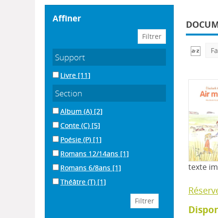
affiner
DOCUME
Fa
Support
Livre
[11]
Section
Album (A)
[2]
Conte (C)
[5]
Poésie (P)
[1]
Romans 12/14ans
[1]
texte i
Romans 6/8ans
[1]
Théâtre (T)
[1]
Réserv
Dispon