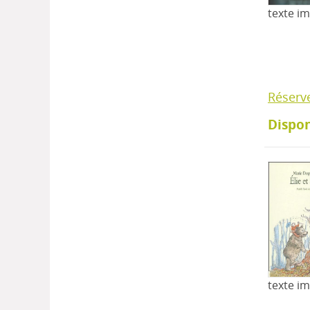
texte i
Réserv
Dispon
texte i