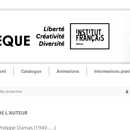
eil
Catalogue
Animations
Informations prat
le recherche
DE L'AUTEUR
hilippe Dumas (1940-....)