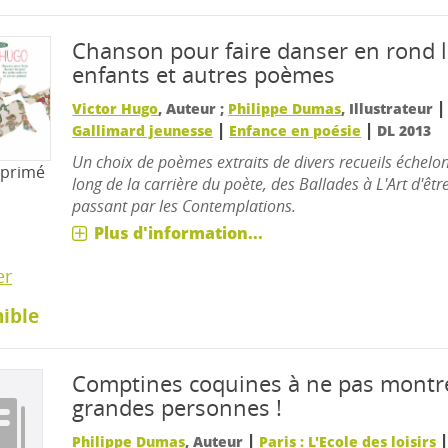
Chanson pour faire danser en rond l
enfants et autres poèmes
Victor Hugo
, Auteur ;
Philippe Dumas
, Illustrateur
|
|
Gallimard jeunesse
Enfance en poésie
DL 2013
Un choix de poèmes extraits de divers recueils échelo
mprimé
long de la carrière du poète, des Ballades à L'Art d'êt
passant par les Contemplations.
Plus d'information...
er
ible
Comptines coquines à ne pas montr
grandes personnes !
|
Philippe Dumas
, Auteur
Paris : L'Ecole des loisirs