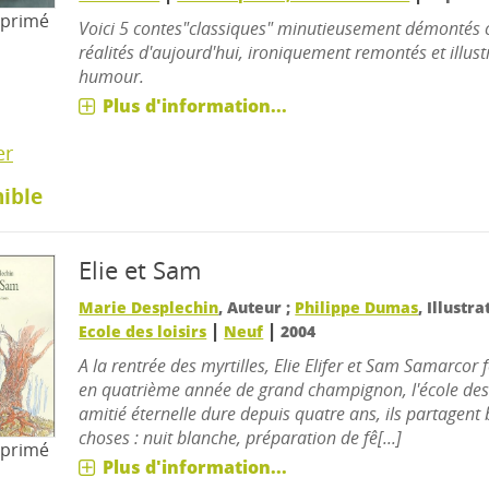
mprimé
Voici 5 contes"classiques" minutieusement démontés 
réalités d'aujourd'hui, ironiquement remontés et illust
humour.
Plus d'information...
er
ible
Elie et Sam
Marie Desplechin
, Auteur ;
Philippe Dumas
, Illustr
|
|
Ecole des loisirs
Neuf
2004
A la rentrée des myrtilles, Elie Elifer et Sam Samarcor 
en quatrième année de grand champignon, l'école des 
amitié éternelle dure depuis quatre ans, ils partagen
choses : nuit blanche, préparation de fê[...]
mprimé
Plus d'information...