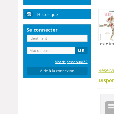
Historique
Se connecter
texte i
Mot de passe oublié ?
Réserv
Aide à la connexion
Dispon