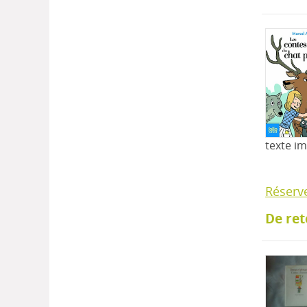
texte i
Réserv
De ret