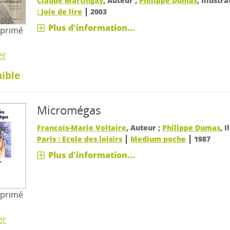
Claude Martingay
, Auteur ;
Philippe Dumas
, Illustr
|
: Joie de lire
2003
Plus d'information...
mprimé
er
ible
Micromégas
Francois-Marie Voltaire
, Auteur ;
Philippe Dumas
, 
|
|
Paris : Ecole des loisirs
Medium poche
1987
Plus d'information...
mprimé
er