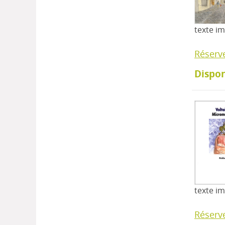
texte i
Réserv
Dispon
texte i
Réserv