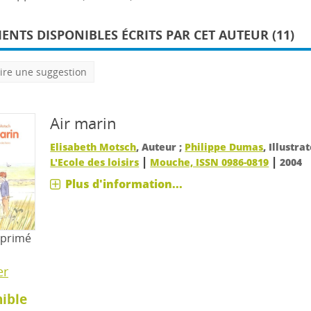
NTS DISPONIBLES ÉCRITS PAR CET AUTEUR (11)
ire une suggestion
Air marin
Elisabeth Motsch
, Auteur ;
Philippe Dumas
, Illustra
|
|
L'Ecole des loisirs
Mouche, ISSN 0986-0819
2004
Plus d'information...
mprimé
er
ible