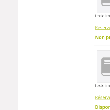
texte i
Réserv
Non p
texte i
Réserv
Dispon