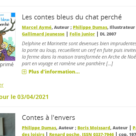
Les contes bleus du chat perché
Marcel Aymé
, Auteur ;
Philippe Dumas
, Illustrateu
|
|
Gallimard jeunesse
Folio junior
DL 2007
Delphine et Marinette sont devenues bien imprudentes
la porte au loup, recueillent un cerf en fuite puis invite
la ferme dans la maison transformée en Arche de Noé
part en voyage et ramène une panthère [...]
mprimé
Plus d'information...
er
our le 03/04/2021
Contes à l'envers
|
Philippe Dumas
, Auteur ;
Boris Moissard
, Auteur
P
|
|
des loisirs
Renard poche, ISSN 0337-7946
cop. 19