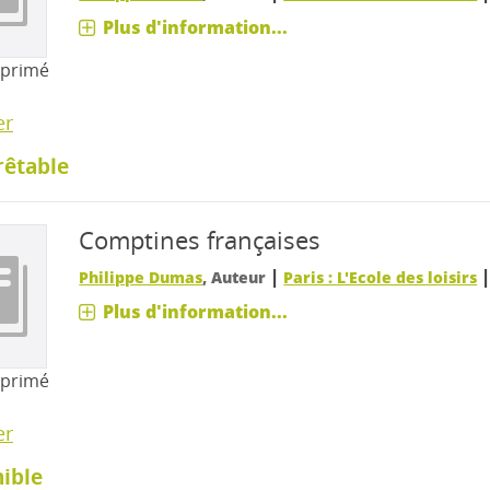
Plus d'information...
mprimé
er
rêtable
Comptines françaises
|
Philippe Dumas
, Auteur
Paris : L'Ecole des loisirs
Plus d'information...
mprimé
er
ible