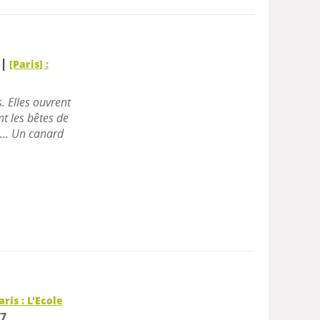
|
r
[Paris] :
. Elles ouvrent
nt les bêtes de
... Un canard
aris : L'Ecole
77