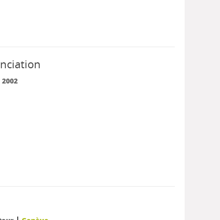
onciation
|
2002
|