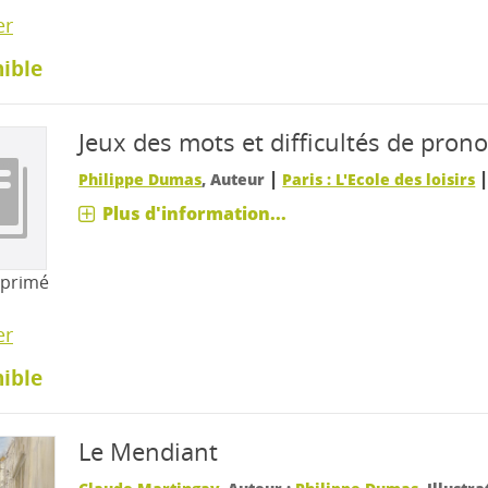
er
ible
Jeux des mots et difficultés de pron
|
Philippe Dumas
, Auteur
Paris : L'Ecole des loisirs
Plus d'information...
mprimé
er
ible
Le Mendiant