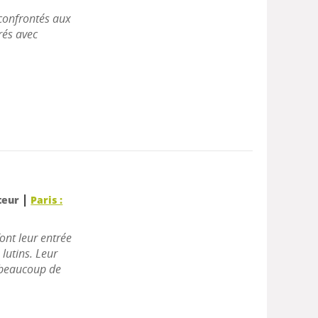
confrontés aux
rés avec
|
ateur
Paris :
font leur entrée
lutins. Leur
t beaucoup de