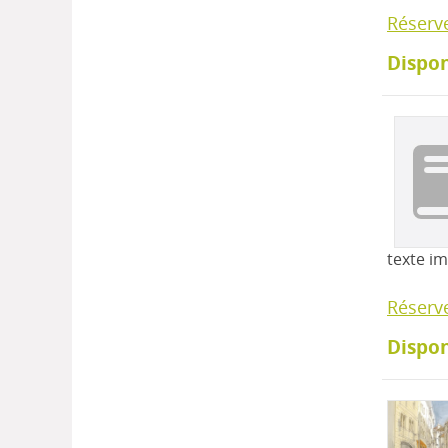
Réserv
Dispon
texte i
Réserv
Dispon