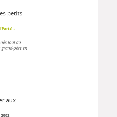
es petits
|
[Paris] :
nnés tout au
re grand-père en
er aux
|
2002