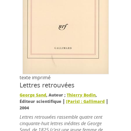
texte imprimé
Lettres retrouvées
George Sand
, Auteur ;
Thierry Bodin
,
|
|
Éditeur scientifique
[Paris] : Gallimard
2004
Lettres retrouvées rassemble quatre cent
cinquante-huit lettres inédites de George
Sand, de 1825 (c'est une jeune femme de