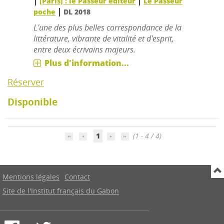
|
|
[Paris] : le Passeur éditeur
Le Passeur
|
poche
DL 2018
L'une des plus belles correspondance de la
littérature, vibrante de vitalité et d'esprit,
entre deux écrivains majeurs.
Plus d'information...
Réserver
Disponible
1
(1 - 4 / 4)
Mentions légales
Contact
Site de l'Institut français du Gabon