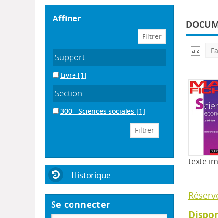
affiner
DOCUME
Fa
Support
Livre
[1]
Section
300 - Sciences sociales
[1]
texte i
Historique
Réserv
Se connecter
Dispon