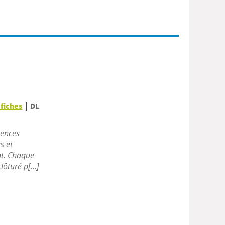
|
fiches
DL
iences
s et
nt. Chaque
ôturé p[...]