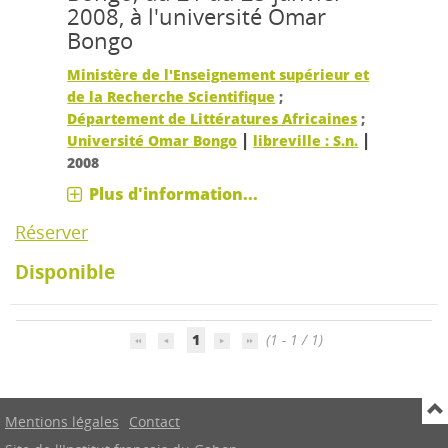
2008, à l'université Omar
Bongo
Ministère de l'Enseignement supérieur et
de la Recherche Scientifique
;
Département de Littératures Africaines
;
|
|
Université Omar Bongo
libreville : S.n.
2008
Plus d'information...
Réserver
Disponible
1
(1 - 1 / 1)
Mentions légales
Contact