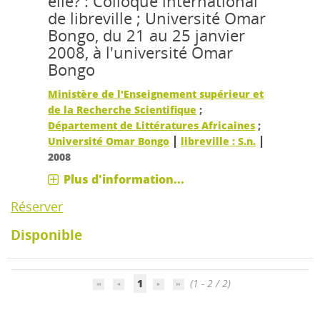
elle? : Colloque international
de libreville ; Université Omar
Bongo, du 21 au 25 janvier
2008, à l'université Omar
Bongo
Ministère de l'Enseignement supérieur et
de la Recherche Scientifique
;
Département de Littératures Africaines
;
|
|
Université Omar Bongo
libreville : S.n.
2008
Plus d'information...
Réserver
Disponible
1
(1 - 2 / 2)