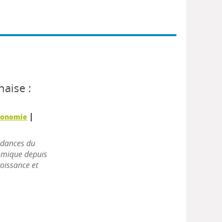
naise :
|
Economie
ndances du
nomique depuis
roissance et