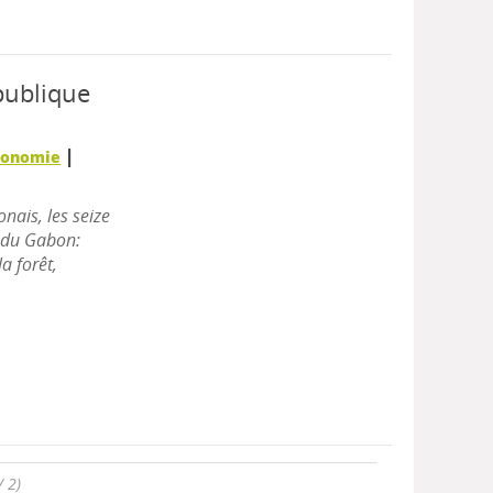
épublique
|
Economie
nais, les seize
 du Gabon:
a forêt,
/ 2)