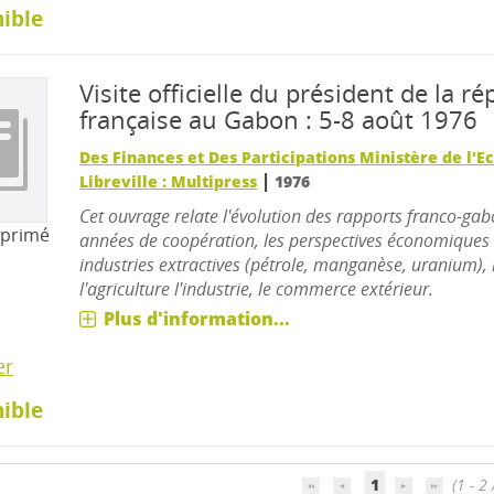
ible
Visite officielle du président de la r
française au Gabon : 5-8 août 1976
Des Finances et Des Participations Ministère de l'
|
Libreville : Multipress
1976
Cet ouvrage relate l'évolution des rapports franco-gabo
mprimé
années de coopération, les perspectives économiques
industries extractives (pétrole, manganèse, uranium), l
l'agriculture l'industrie, le commerce extérieur.
Plus d'information...
er
ible
1
(1 - 2 