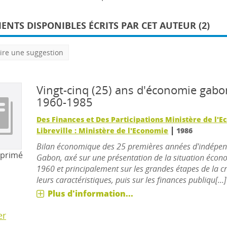
NTS DISPONIBLES ÉCRITS PAR CET AUTEUR (2)
ire une suggestion
Vingt-cinq (25) ans d'économie gabo
1960-1985
Des Finances et Des Participations Ministère de l'
|
Libreville : Ministère de l'Economie
1986
Bilan économique des 25 premières années d'indépe
mprimé
Gabon, axé sur une présentation de la situation éco
1960 et principalement sur les grandes étapes de la c
leurs caractéristiques, puis sur les finances publiqu[...]
Plus d'information...
er