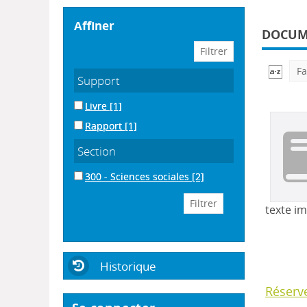
affiner
DOCUME
Fa
Support
Livre
[1]
Rapport
[1]
Section
300 - Sciences sociales
[2]
texte i
Historique
Réserv