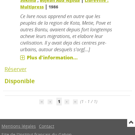
|
Sokhna
;
Bojean Aba Ngoua
Libreville :
|
Multipress
1986
Ce livre nous apprend en autre que les
peuples de la region de Kota, Metie, Pove et
autres Bantu, avaient depuis fort longtemps
acheve leurs migrations, et elabore leur
civilisation. Il y avait deja des centres pre-
urbains, autour desquels s'org[...]
Plus d'information...
Réserver
Disponible
1
(1 - 1 / 1)
Mentions légales
Contact
Site de l'Institut français du Gabon