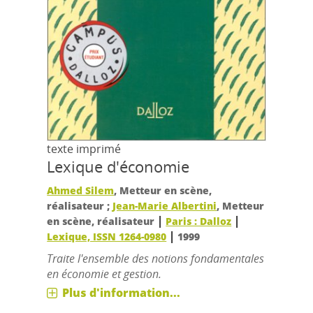
texte imprimé
Lexique d'économie
Ahmed Silem
, Metteur en scène,
réalisateur ;
Jean-Marie Albertini
, Metteur
|
|
en scène, réalisateur
Paris : Dalloz
|
Lexique, ISSN 1264-0980
1999
Traite l'ensemble des notions fondamentales
en économie et gestion.
Plus d'information...