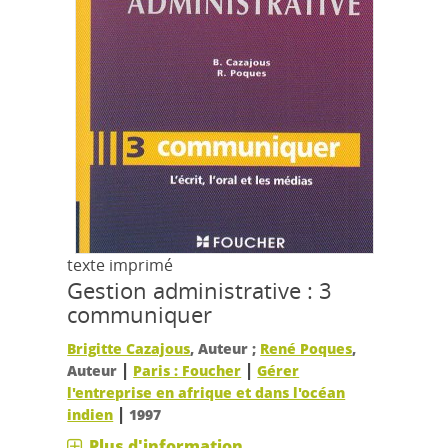
texte imprimé
Gestion administrative : 3
communiquer
Brigitte Cazajous
, Auteur ;
René Poques
,
|
|
Auteur
Paris : Foucher
Gérer
l'entreprise en afrique et dans l'océan
|
indien
1997
Plus d'information...