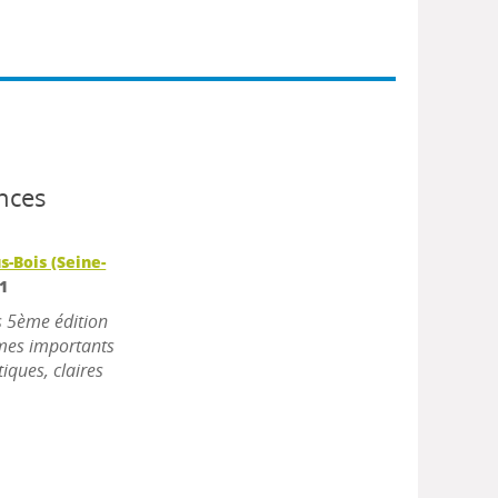
nces
s-Bois (Seine-
1
s 5ème édition
èmes importants
iques, claires