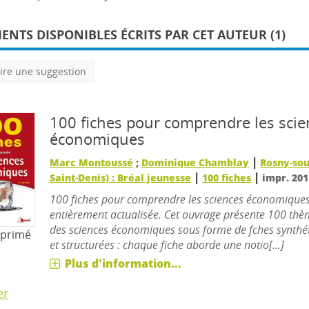
NTS DISPONIBLES ÉCRITS PAR CET AUTEUR (1)
ire une suggestion
100 fiches pour comprendre les scie
économiques
|
Marc Montoussé
;
Dominique Chamblay
Rosny-sou
|
|
Saint-Denis) : Bréal jeunesse
100 fiches
impr. 201
100 fiches pour comprendre les sciences économique
entièrement actualisée. Cet ouvrage présente 100 th
des sciences économiques sous forme de fches synthét
mprimé
et structurées : chaque fiche aborde une notio[...]
Plus d'information...
er