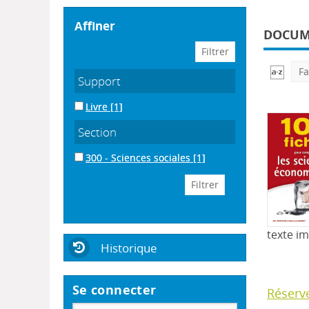
affiner
DOCUME
Fa
Support
Livre
[1]
Section
300 - Sciences sociales
[1]
texte i
Historique
Se connecter
Réserv