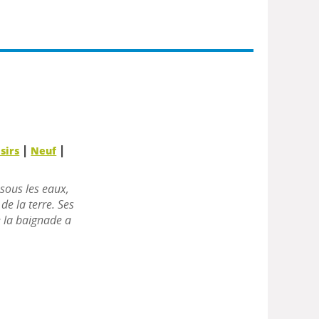
|
|
isirs
Neuf
 sous les eaux,
de la terre. Ses
e la baignade a