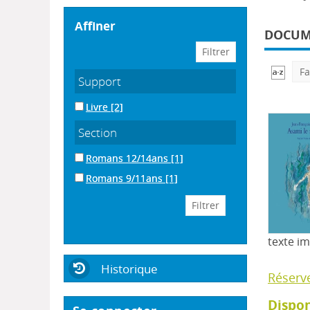
affiner
DOCUME
Fa
Support
Livre
[2]
Section
Romans 12/14ans
[1]
Romans 9/11ans
[1]
texte i
Historique
Réserv
Dispon