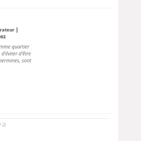
|
strateur
002
 mme quartier
d'éviter d'être
s hermines, sont
/ 2)