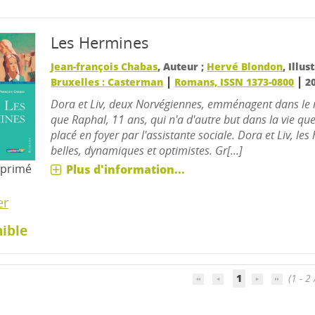
Les Hermines
Jean-françois Chabas
, Auteur ;
Hervé Blondon
, Illu
|
|
Bruxelles : Casterman
Romans, ISSN 1373-0800
2
Dora et Liv, deux Norvégiennes, emménagent dans le
que Raphal, 11 ans, qui n'a d'autre but dans la vie que 
placé en foyer par l'assistante sociale. Dora et Liv, le
belles, dynamiques et optimistes. Gr[...]
mprimé
Plus d'information...
er
ible
1
(1 - 2 