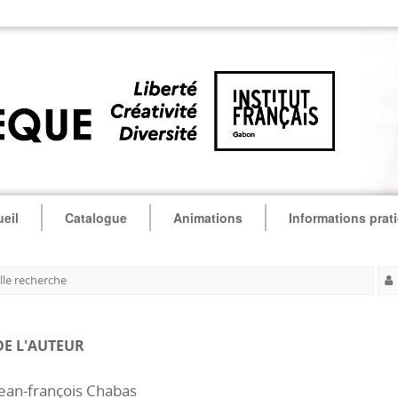
eil
Catalogue
Animations
Informations prat
le recherche
DE L'AUTEUR
ean-françois Chabas