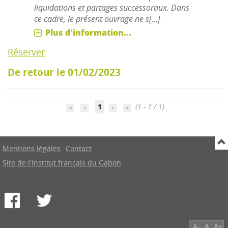
liquidations et partages successoraux. Dans
ce cadre, le présent ouvrage ne s[...]
Plus d'information...
Réserver
De retour le 01/02/2023
1
(1 - 1 / 1)
Mentions légales
Contact
Site de l'Institut français du Gabon
A-
A
A+