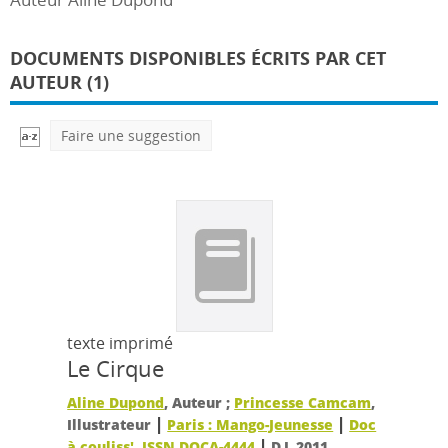
DOCUMENTS DISPONIBLES ÉCRITS PAR CET
AUTEUR (1)
Faire une suggestion
texte imprimé
Le Cirque
Aline Dupond
, Auteur ;
Princesse Camcam
,
|
|
Illustrateur
Paris : Mango-Jeunesse
Doc
|
à couliss', ISSN DOCA-4444
D.L.2011