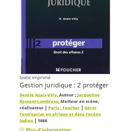
texte imprimé
Gestion juridique : 2 protéger
Denise Azais-Vély
, Auteur ;
Jacqueline
Rossant-Lumbroso
, Metteur en scène,
|
|
réalisateur
Paris : Foucher
Gérer
l'entreprise en afrique et dans l'océan
|
indien
1988
Plus d'information...