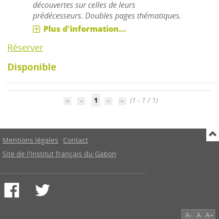
découvertes sur celles de leurs
prédécesseurs. Doubles pages thématiques.
Plus d'information...
Réserver
Disponible
1
(1 - 1 / 1)
Mentions légales
Contact
Site de l'Institut français du Gabon
A-
A
A+