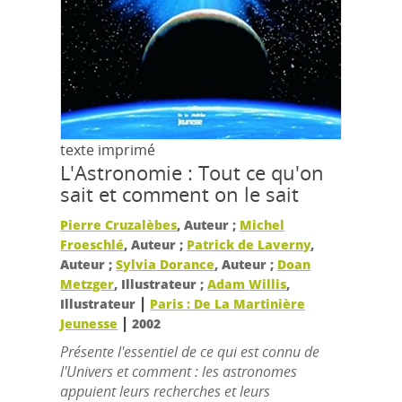
texte imprimé
L'Astronomie : Tout ce qu'on
sait et comment on le sait
Pierre Cruzalèbes
, Auteur ;
Michel
Froeschlé
, Auteur ;
Patrick de Laverny
,
Auteur ;
Sylvia Dorance
, Auteur ;
Doan
Metzger
, Illustrateur ;
Adam Willis
,
|
Illustrateur
Paris : De La Martinière
|
Jeunesse
2002
Présente l'essentiel de ce qui est connu de
l'Univers et comment : les astronomes
appuient leurs recherches et leurs