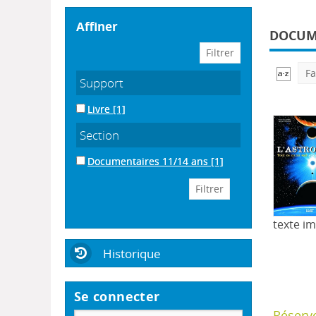
affiner
DOCUME
Fa
Support
Livre
[1]
Section
Documentaires 11/14 ans
[1]
texte i
Historique
Se connecter
Réserv