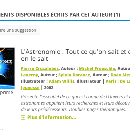
NTS DISPONIBLES ÉCRITS PAR CET AUTEUR (1)
ire une suggestion
L'Astronomie : Tout ce qu'on sait e
on le sait
Pierre Cruzalèbes
, Auteur ;
Michel Froeschlé
, Auteu
Laverny
, Auteur ;
Sylvia Dorance
, Auteur ;
Doan Me
|
Illustrateur ;
Adam Willis
, Illustrateur
Paris : De 
|
Jeunesse
2002
mprimé
Présente l'essentiel de ce qui est connu de l'Univers e
astronomes appuient leurs recherches et leurs découve
de leurs prédécesseurs. Doubles pages thématiques.
Plus d'information...
er