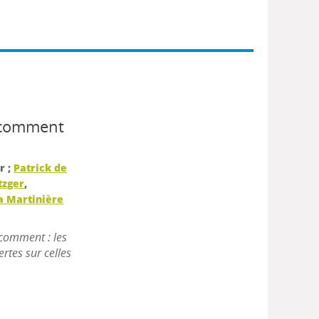
t comment
r ;
Patrick de
tzger
,
La Martinière
t comment : les
rtes sur celles