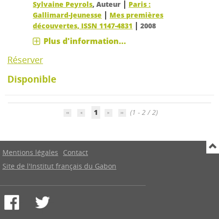
|
Sylvaine Peyrols
, Auteur
Paris :
|
Gallimard-Jeunesse
Mes premières
|
découvertes, ISSN 1147-4831
2008
Plus d'information...
Réserver
Disponible
1
(1 - 2 / 2)
Mentions légales
Contact
Site de l'Institut français du Gabon