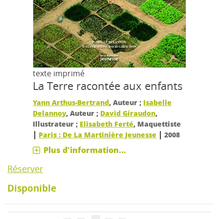
texte imprimé
La Terre racontée aux enfants
Yann Arthus-Bertrand
, Auteur ;
Isabelle
Delannoy
, Auteur ;
David Giraudon
,
Illustrateur ;
Elisabeth Ferté
, Maquettiste
|
|
Paris : De La Martinière Jeunesse
2008
Plus d'information...
Réserver
Disponible