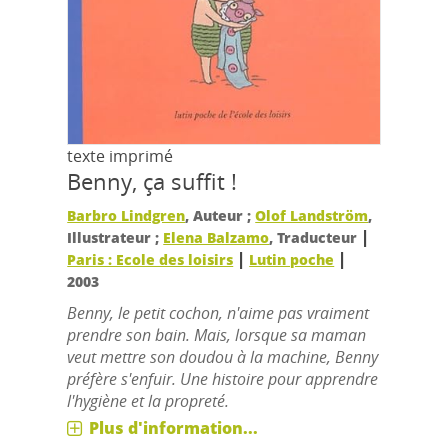
texte imprimé
Benny, ça suffit !
Barbro Lindgren
, Auteur ;
Olof Landström
,
|
Illustrateur ;
Elena Balzamo
, Traducteur
|
|
Paris : Ecole des loisirs
Lutin poche
2003
Benny, le petit cochon, n'aime pas vraiment
prendre son bain. Mais, lorsque sa maman
veut mettre son doudou à la machine, Benny
préfère s'enfuir. Une histoire pour apprendre
l'hygiène et la propreté.
Plus d'information...