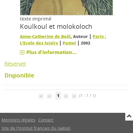
texte imprimé
Koulkoul et molokoloch
|
Anne-Catherine de Boël
, Auteur
Paris :
|
|
L'Ecole des loisirs
Pastel
2002
Plus d'information...
Réserver
Disponible
1
(1 - 1 / 1)
Mentions légales
Contact
Site de l'Institut français du Gabon