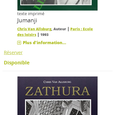
texte imprimé
Jumanji
|
Chris Van Allsburg
, Auteur
Paris : Ecole
|
des loisirs
1993
Plus d'information...
Réserver
Disponible