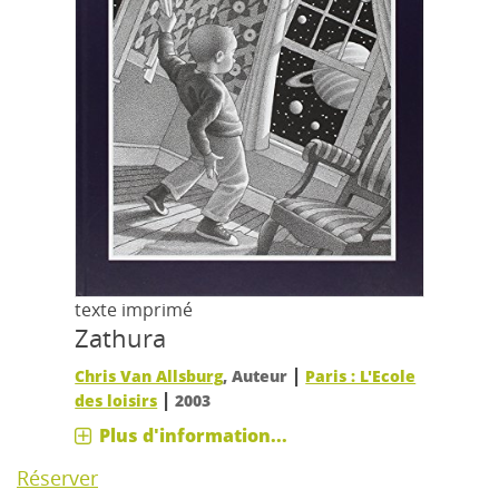
texte imprimé
Zathura
|
Chris Van Allsburg
, Auteur
Paris : L'Ecole
|
des loisirs
2003
Plus d'information...
Réserver