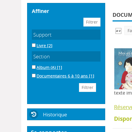
affiner
DOCUME
Fa
Support
Livre
[2]
Section
Album (A)
[1]
Documentaires 6 à 10 ans
[1]
texte i
Réserv
Historique
Dispon