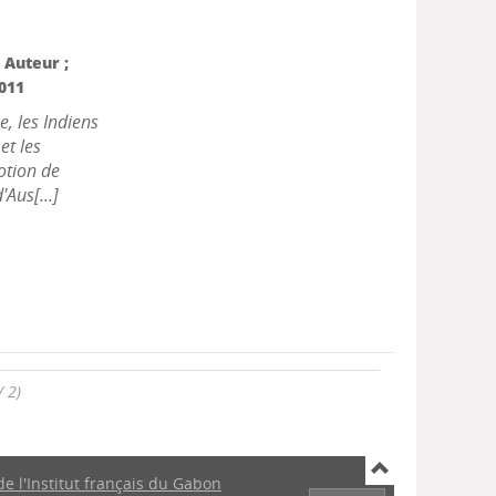
, Auteur ;
2011
e, les Indiens
et les
otion de
Aus[...]
/ 2)
de l'Institut français du Gabon