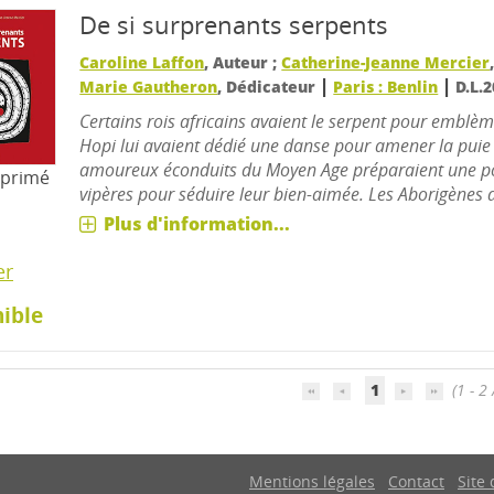
De si surprenants serpents
Caroline Laffon
, Auteur ;
Catherine-Jeanne Mercier
|
|
Marie Gautheron
, Dédicateur
Paris : Benlin
D.L.
Certains rois africains avaient le serpent pour emblèm
Hopi lui avaient dédié une danse pour amener la puie 
amoureux éconduits du Moyen Age préparaient une p
mprimé
vipères pour séduire leur bien-aimée. Les Aborigènes d'
Plus d'information...
er
ible
1
(1 - 2 
Mentions légales
Contact
Site 