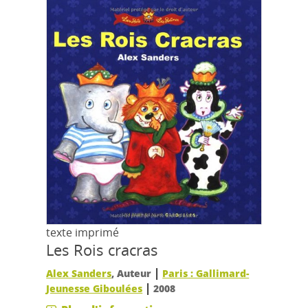
texte imprimé
Les Rois cracras
|
Alex Sanders
, Auteur
Paris : Gallimard-
|
Jeunesse Giboulées
2008