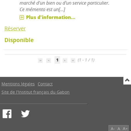
marché d'un bien ou d'un service particulier.
Ce mémento est un[...]
Plus d'information...
Réserver
Disponible
1
(1 - 1 / 1)
Mentions légales
Contact
Site de l'Institut français du Gabon
A-
A
A+