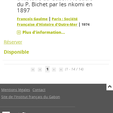
du P. Bichet par les nkomi en
1897
|
Francois Gaulme
Paris : Société
|
Française d'Histoire d'Outre-Mer
1974
Plus d'information...
Réserver
Disponible
1
(1 - 14 / 14)
Mentions légales
Contact
Site de l'Institut français du Gabon