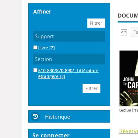
affiner
DOCUME
Fa
Support
Livre
[2]
Section
810-830/870-890/- Littérature
étrangère
[2]
texte i
Historique
Réserv
Se connecter