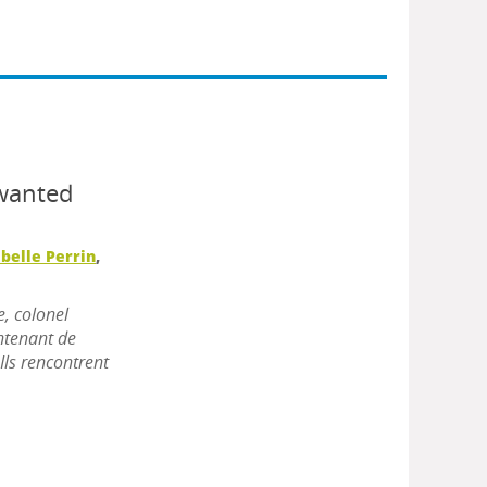
wanted
abelle Perrin
,
, colonel
ontenant de
Ils rencontrent