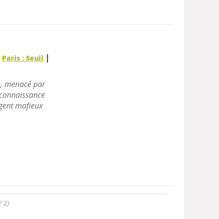
|
|
Paris : Seuil
se, menacé par
a connaissance
rgent mafieux
/ 2)