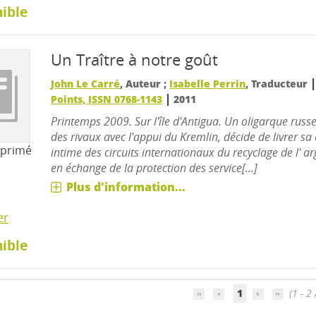
ible
Un Traître à notre goût
John Le Carré
, Auteur ;
Isabelle Perrin
, Traducteur
|
Points, ISSN 0768-1143
2011
Printemps 2009. Sur l'île d'Antigua. Un oligarque rus
des rivaux avec l'appui du Kremlin, décide de livrer s
mprimé
intime des circuits internationaux du recyclage de l' a
en échange de la protection des service[...]
Plus d'information...
er
ible
1
(1 - 2 