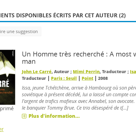
NTS DISPONIBLES ÉCRITS PAR CET AUTEUR (2)
ire une suggestion
Un Homme très recherché : A most 
man
John Le Carré
, Auteur ;
Mimi Perrin
, Traducteur ;
Is
|
|
|
Traducteur
Paris : Seuil
Point
2008
Issa, jeune Tchétchène, arrive à Hambourg où son père
soviétique à présent décédé, lui a laissé un compte c
l'argent de trafics mafieux avec Annabel, son avocate. 
le banquier Tommy Brue. Ce trio désespéré de t[...]
mprimé
Plus d'information...
er