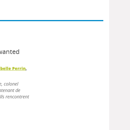
wanted
abelle Perrin
,
, colonel
ontenant de
Ils rencontrent