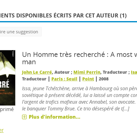
NTS DISPONIBLES ÉCRITS PAR CET AUTEUR (1)
ire une suggestion
Un Homme très recherché : A most 
man
John Le Carré
, Auteur ;
Mimi Perrin
, Traducteur ;
Is
|
|
|
Traducteur
Paris : Seuil
Point
2008
Issa, jeune Tchétchène, arrive à Hambourg où son père
soviétique à présent décédé, lui a laissé un compte c
l'argent de trafics mafieux avec Annabel, son avocate. 
le banquier Tommy Brue. Ce trio désespéré de t[...]
mprimé
Plus d'information...
er