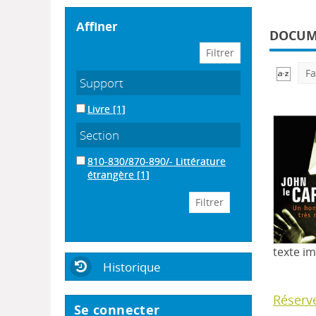
affiner
DOCUME
Fa
Support
Livre
[1]
Section
810-830/870-890/- Littérature
étrangère
[1]
texte i
Historique
Réserv
Se connecter