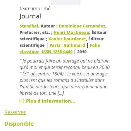
texte imprimé
Journal
Stendhal
, Auteur ;
Dominique Fernandez
,
Préfacier, etc. ;
Henri Martineau
, Éditeur
scientifique ;
Xavier Bourdenet
, Éditeur
|
|
scientifique
Paris : Gallimard
Folio
|
classique, ISSN 1258-0449
2010
" Je pourrais faire un ouvrage qui ne plairait
qu'à moi et qui serait reconnu beau en 2000
" (31 décembre 1804) : le voici, cet ouvrage,
plus lent que les romans à s'installer dans
l'amitié des lecteurs, que désarçonnent une
liberté de ton, une [...]
Plus d'information...
Réserver
Disponible