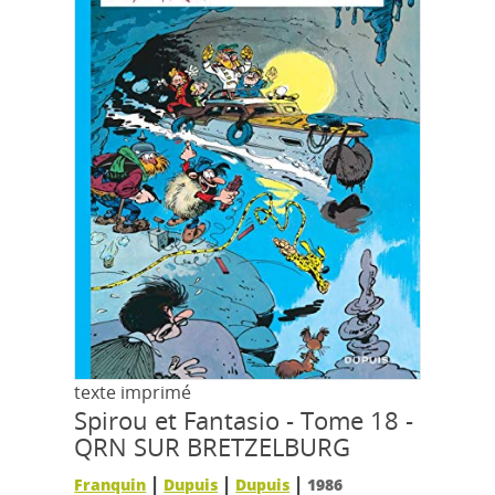
texte imprimé
Spirou et Fantasio - Tome 18 -
QRN SUR BRETZELBURG
|
|
|
Franquin
Dupuis
Dupuis
1986