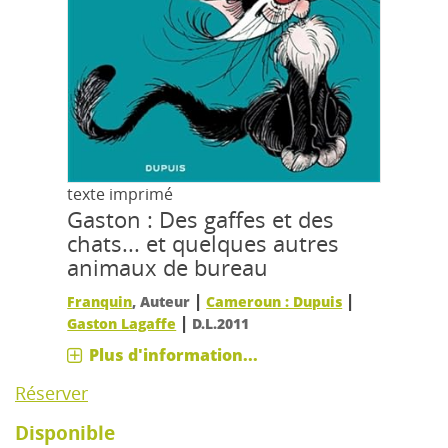
texte imprimé
Gaston : Des gaffes et des
chats... et quelques autres
animaux de bureau
|
|
Franquin
, Auteur
Cameroun : Dupuis
|
Gaston Lagaffe
D.L.2011
Plus d'information...
Réserver
Disponible